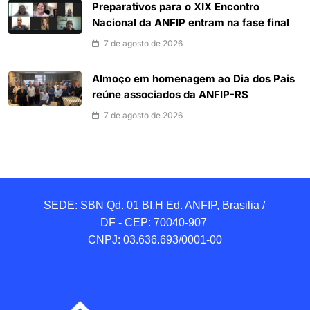
Preparativos para o XIX Encontro
Nacional da ANFIP entram na fase final
7 de agosto de 2026
Almoço em homenagem ao Dia dos Pais
reúne associados da ANFIP-RS
7 de agosto de 2026
SEDE: SBN Qd. 01 BI.H Ed. ANFIP, Brasilia / 
DF - CEP: 70040-907 

CNPJ: 03.636.693/0001-00