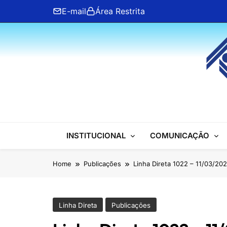
Skip
E-mail
Área Restrita
to
content
ANFIP Nacional
INSTITUCIONAL
COMUNICAÇÃO
Home
Publicações
Linha Direta 1022 – 11/03/20
Linha Direta
Publicações