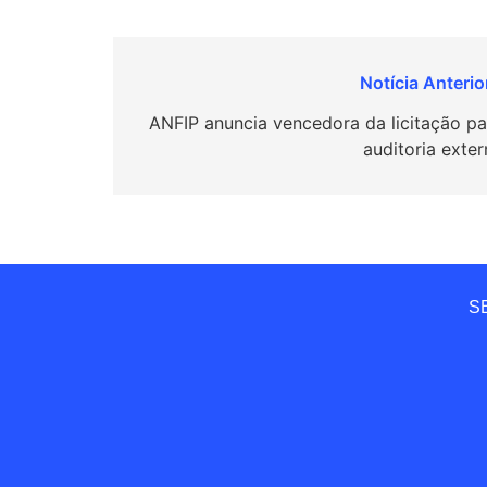
Navegação
de
ANFIP anuncia vencedora da licitação pa
auditoria exter
Post
SE