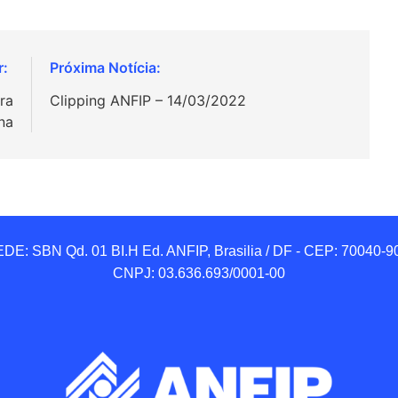
ra
Clipping ANFIP – 14/03/2022
na
DE: SBN Qd. 01 BI.H Ed. ANFIP, Brasilia / DF - CEP: 70040-90
CNPJ: 03.636.693/0001-00