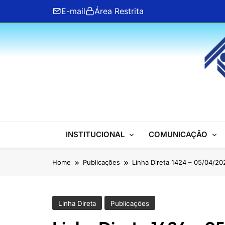
Skip
E-mail
Área Restrita
to
content
ANFIP Nacional
INSTITUCIONAL
COMUNICAÇÃO
Home
Publicações
Linha Direta 1424 – 05/04/20
Linha Direta
Publicações