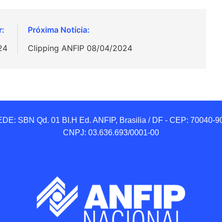
24
Clipping ANFIP 08/04/2024
DE: SBN Qd. 01 BI.H Ed. ANFIP, Brasilia / DF - CEP: 70040-90
CNPJ: 03.636.693/0001-00