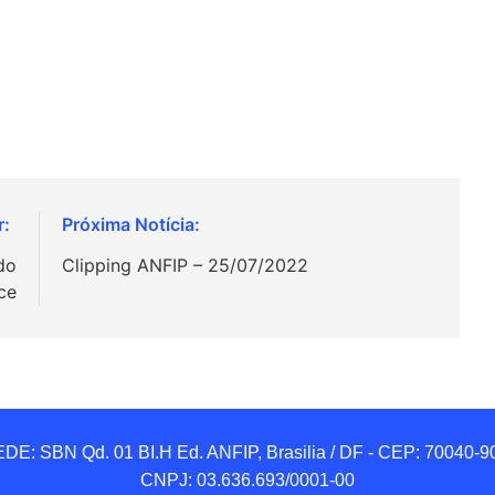
do
Clipping ANFIP – 25/07/2022
ce
DE: SBN Qd. 01 BI.H Ed. ANFIP, Brasilia / DF - CEP: 70040-90
CNPJ: 03.636.693/0001-00