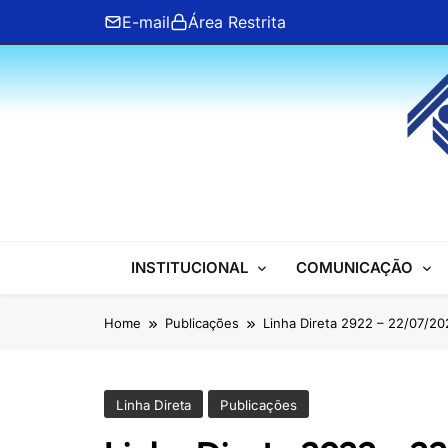
Skip
E-mail
Área Restrita
to
content
ANFIP Nacional
INSTITUCIONAL
COMUNICAÇÃO
Home
Publicações
Linha Direta 2922 – 22/07/20
Linha Direta
Publicações