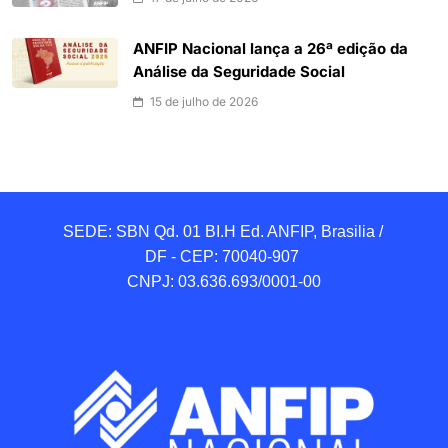
ANFIP Nacional lança a 26ª edição da
Análise da Seguridade Social
15 de julho de 2026
SEDE: SBN Qd. 01 BI.H Ed. ANFIP, Brasilia / 
DF - CEP: 70040-907 

CNPJ: 03.636.693/0001-00