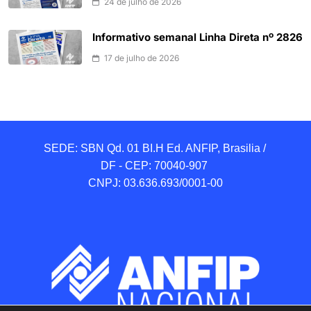
24 de julho de 2026
Informativo semanal Linha Direta nº 2826
17 de julho de 2026
SEDE: SBN Qd. 01 BI.H Ed. ANFIP, Brasilia / 
DF - CEP: 70040-907 

CNPJ: 03.636.693/0001-00