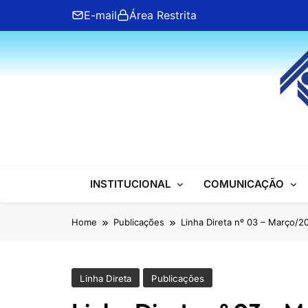
Skip
E-mail
Área Restrita
to
content
ANFIP Nacional
INSTITUCIONAL
COMUNICAÇÃO
Home
Publicações
Linha Direta nº 03 – Março/2
Linha Direta
Publicações