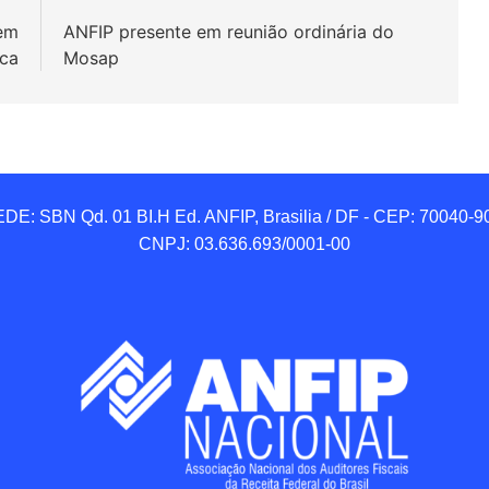
 em
ANFIP presente em reunião ordinária do
ica
Mosap
DE: SBN Qd. 01 BI.H Ed. ANFIP, Brasilia / DF - CEP: 70040-90
CNPJ: 03.636.693/0001-00