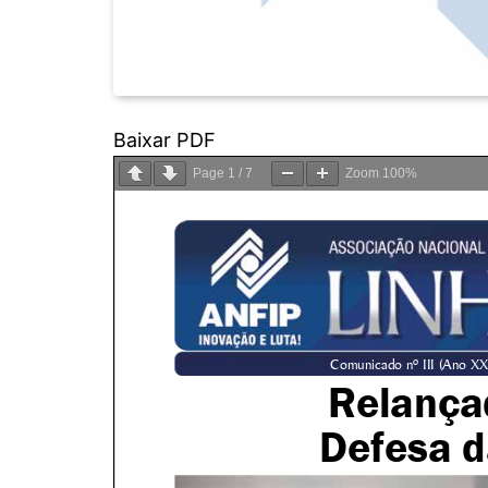
Baixar PDF
Page
1
/
7
Zoom
100%