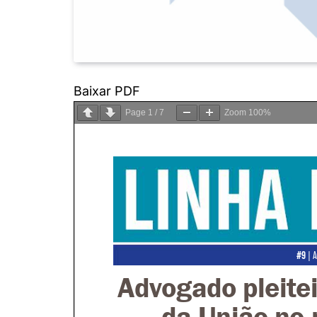
Baixar PDF
Page
1
/
7
Zoom
100%