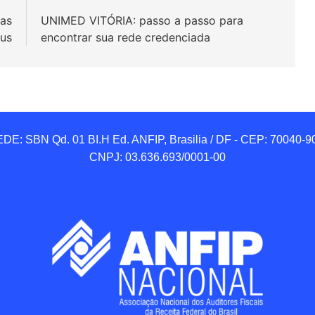
tas
UNIMED VITÓRIA: passo a passo para
nus
encontrar sua rede credenciada
DE: SBN Qd. 01 BI.H Ed. ANFIP, Brasilia / DF - CEP: 70040-90
CNPJ: 03.636.693/0001-00