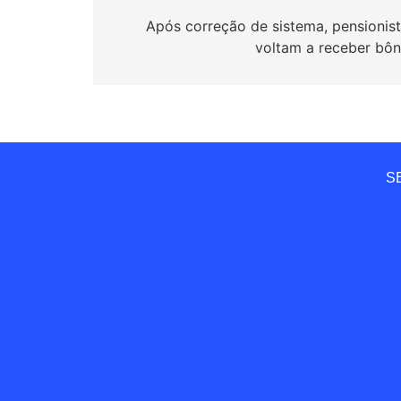
de
Após correção de sistema, pensionis
voltam a receber bô
Post
SE