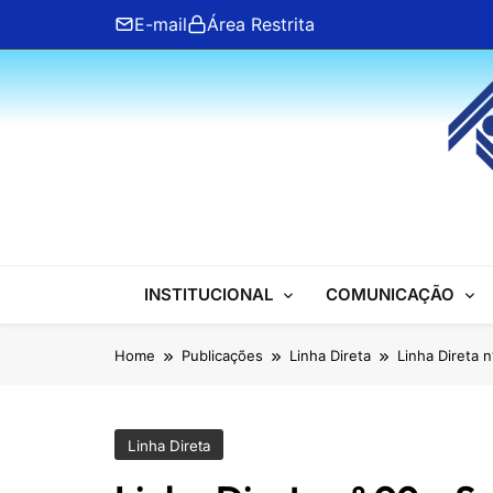
Skip
E-mail
Área Restrita
to
content
ANFIP Nacional
INSTITUCIONAL
COMUNICAÇÃO
Home
Publicações
Linha Direta
Linha Direta 
Linha Direta