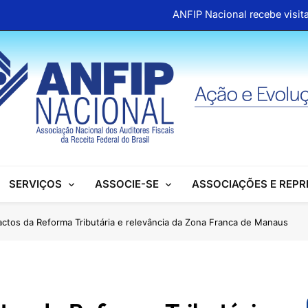
ANFIP Nacional recebe visita
Clipp
ANFIP reúne escritórios de advocacia para discutir
Honras a um gigante na construção da Seguridade Socia
ANFIP Nacional recebe visita
Clipp
SERVIÇOS
ASSOCIE-SE
ASSOCIAÇÕES E REP
ANFIP reúne escritórios de advocacia para discutir
Honras a um gigante na construção da Seguridade Socia
actos da Reforma Tributária e relevância da Zona Franca de Manaus