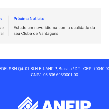
de
Estude um novo idioma com a qualidade do
al
seu Clube de Vantagens
DE: SBN Qd. 01 BI.H Ed. ANFIP, Brasilia / DF - CEP: 70040-90
CNPJ: 03.636.693/0001-00