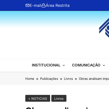
Skip
E-mail
Área Restrita
to
content
ANFIP Nacional
INSTITUCIONAL
COMUNICAÇÃO
Home
Publicações
Livros
Obras analisam imp
+ NOTICIAS
Livros