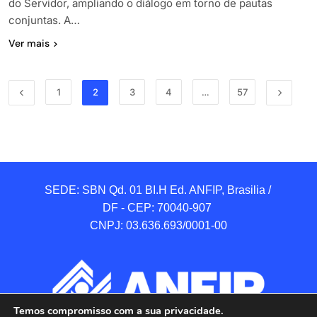
do Servidor, ampliando o diálogo em torno de pautas
conjuntas. A…
Ver mais
1
2
3
4
…
57
SEDE: SBN Qd. 01 BI.H Ed. ANFIP, Brasilia / 
DF - CEP: 70040-907 

CNPJ: 03.636.693/0001-00
Temos compromisso com a sua privacidade.