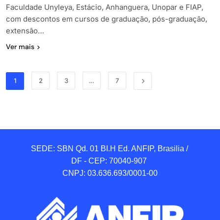
Faculdade Unyleya, Estácio, Anhanguera, Unopar e FIAP,
com descontos em cursos de graduação, pós-graduação,
extensão…
Ver mais
1
2
3
…
7
SEDE: SBN Qd. 01 BI.H Ed. ANFIP, Brasilia / 
DF - CEP: 70040-907 

CNPJ: 03.636.693/0001-00