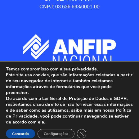
CNPJ: 03.636.693/0001-00
Temos compromisso com a sua privacidade.
Este site usa cookies, que são informações coletadas a partir
do seu navegador de internet e também coletamos
informações através de formulários que você pode
preencher.
De acordo com a Lei Geral de Proteção de Dados e GDPR,
respeitamos o seu direito de não fornecer essas informações
e de saber como as utilizamos, saiba mais em nossa Política
de Privacidade, você pode continuar navegando se estiver
ANFIP - Associação Nacional dos Auditores 
de acordo com ela.
Fiscais da Receita Federal do Brasil.

Close GDPR Cookie Banner
Todos os Direitos Reservados.

Concordo
Configurações