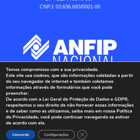
CNPJ: 03.636.693/0001-00
Temos compromisso com a sua privacidade.
Este site usa cookies, que são informações coletadas a partir
do seu navegador de internet e também coletamos
informações através de formulários que você pode
preencher.
De acordo com a Lei Geral de Proteção de Dados e GDPR,
respeitamos o seu direito de não fornecer essas informações
e de saber como as utilizamos, saiba mais em nossa Política
de Privacidade, você pode continuar navegando se estiver
ANFIP - Associação Nacional dos Auditores 
de acordo com ela.
Fiscais da Receita Federal do Brasil.

Close GDPR Cookie Banner
Todos os Direitos Reservados.

Concordo
Configurações