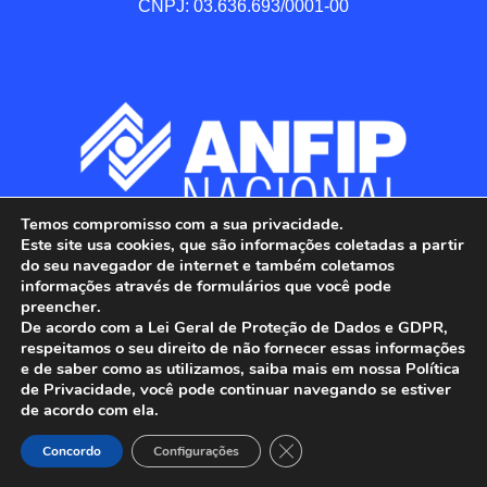
CNPJ: 03.636.693/0001-00
Temos compromisso com a sua privacidade.
Este site usa cookies, que são informações coletadas a partir
do seu navegador de internet e também coletamos
informações através de formulários que você pode
preencher.
De acordo com a Lei Geral de Proteção de Dados e GDPR,
respeitamos o seu direito de não fornecer essas informações
e de saber como as utilizamos, saiba mais em nossa Política
de Privacidade, você pode continuar navegando se estiver
ANFIP - Associação Nacional dos Auditores 
de acordo com ela.
Fiscais da Receita Federal do Brasil.

Close GDPR Cookie Banner
Todos os Direitos Reservados.

Concordo
Configurações