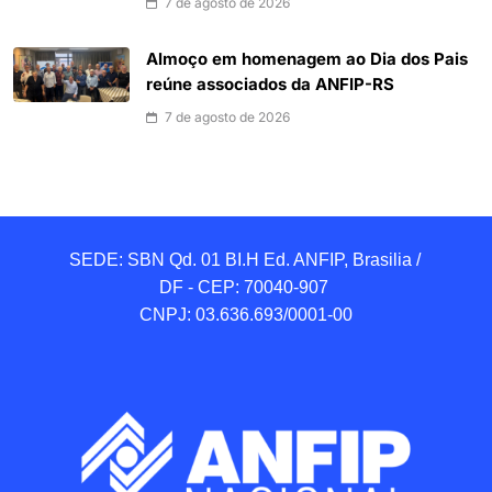
7 de agosto de 2026
Almoço em homenagem ao Dia dos Pais
reúne associados da ANFIP-RS
7 de agosto de 2026
SEDE: SBN Qd. 01 BI.H Ed. ANFIP, Brasilia / 
DF - CEP: 70040-907 

CNPJ: 03.636.693/0001-00