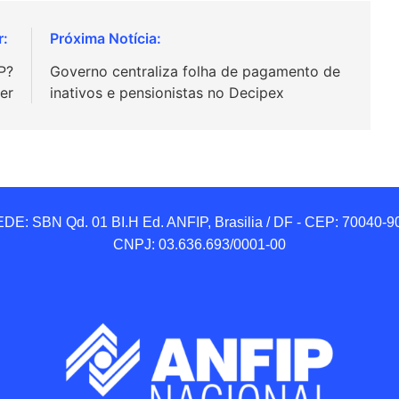
P?
Governo centraliza folha de pagamento de
er
inativos e pensionistas no Decipex
DE: SBN Qd. 01 BI.H Ed. ANFIP, Brasilia / DF - CEP: 70040-90
CNPJ: 03.636.693/0001-00