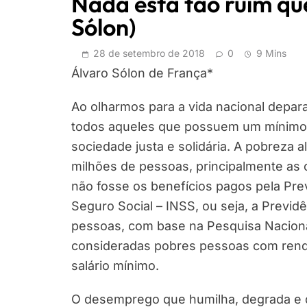
Nada está tão ruim qu
Sólon)
28 de setembro de 2018
0
9 Mins
Álvaro Sólon de França*
Ao olharmos para a vida nacional depa
todos aqueles que possuem um mínimo
sociedade justa e solidária. A pobreza 
milhões de pessoas, principalmente as 
não fosse os benefícios pagos pela Prev
Seguro Social – INSS, ou seja, a Previd
pessoas, com base na Pesquisa Naciona
consideradas pobres pessoas com rendim
salário mínimo.
O desemprego que humilha, degrada e de