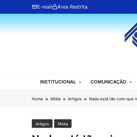
Skip
E-mail
Área Restrita
to
content
ANFIP Nacional
INSTITUCIONAL
COMUNICAÇÃO
Home
Mídia
Artigos
Nada está tão ruim que n
Artigos
Mídia