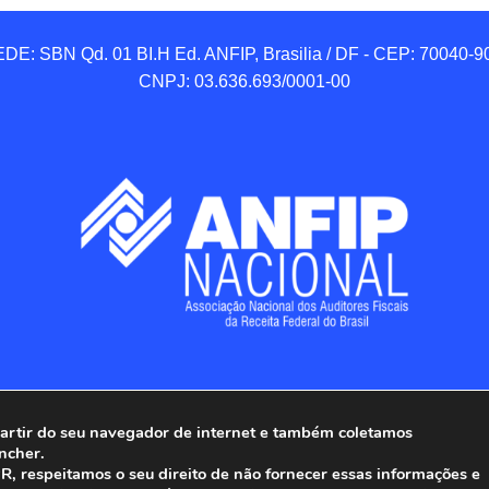
DE: SBN Qd. 01 BI.H Ed. ANFIP, Brasilia / DF - CEP: 70040-90
CNPJ: 03.636.693/0001-00
 partir do seu navegador de internet e também coletamos
ncher.
Associação Nacional dos Auditores Fiscais da Receita Federal do
, respeitamos o seu direito de não fornecer essas informações e