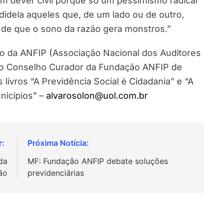
 Um dever civil porque só um pessimismo radical
idela aqueles que, de um lado ou de outro,
de que o sono da razão gera monstros.”
vo da ANFIP (Associação Nacional dos Auditores
e do Conselho Curador da Fundação ANFIP de
livros “A Previdência Social é Cidadania” e “A
nicípios” –
alvarosolon@uol.com.br
da
MF: Fundação ANFIP debate soluções
ão
previdenciárias