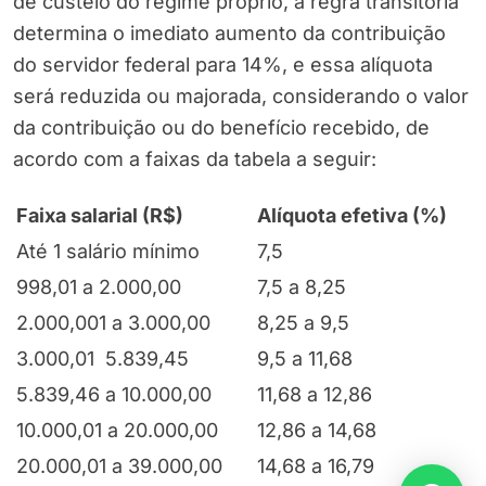
de custeio do regime próprio, a regra transitória
determina o imediato aumento da contribuição
do servidor federal para 14%, e essa alíquota
será reduzida ou majorada, considerando o valor
da contribuição ou do benefício recebido, de
acordo com a faixas da tabela a seguir:
Faixa salarial (R$)
Alíquota efetiva (%)
Até 1 salário mínimo
7,5
998,01 a 2.000,00
7,5 a 8,25
2.000,001 a 3.000,00
8,25 a 9,5
3.000,01 5.839,45
9,5 a 11,68
5.839,46 a 10.000,00
11,68 a 12,86
10.000,01 a 20.000,00
12,86 a 14,68
20.000,01 a 39.000,00
14,68 a 16,79