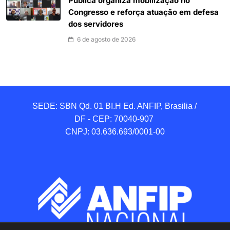
Pública organiza mobilização no
Congresso e reforça atuação em defesa
dos servidores
6 de agosto de 2026
SEDE: SBN Qd. 01 BI.H Ed. ANFIP, Brasilia / 
DF - CEP: 70040-907 

CNPJ: 03.636.693/0001-00