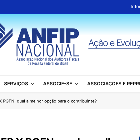
Info
ANFIP Nacional recebe visita da superintendente d
Preparativos para o XIX Encontro Na
Almoço em homenagem ao Dia dos 
Info
ANFIP Nacional recebe visita da superintendente d
SERVIÇOS
ASSOCIE-SE
ASSOCIAÇÕES E REP
Preparativos para o XIX Encontro Na
Almoço em homenagem ao Dia dos 
 X PGFN: qual a melhor opção para o contribuinte?