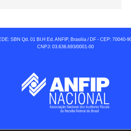
DE: SBN Qd. 01 BI.H Ed. ANFIP, Brasilia / DF - CEP: 70040-90
CNPJ: 03.636.693/0001-00