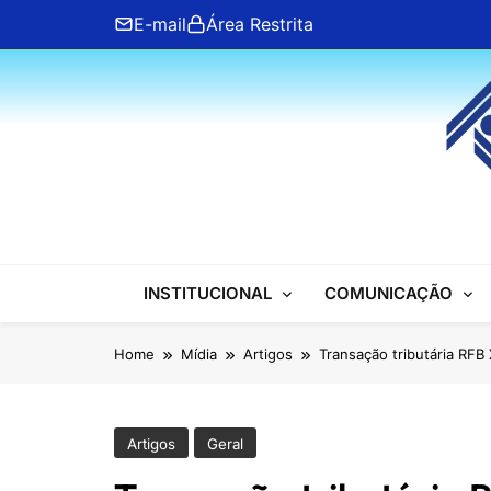
Skip
E-mail
Área Restrita
to
content
ANFIP Nacional
INSTITUCIONAL
COMUNICAÇÃO
Home
Mídia
Artigos
Transação tributária RFB
Artigos
Geral