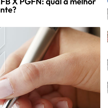
RFB X PGFN: qual a melhor
inte?