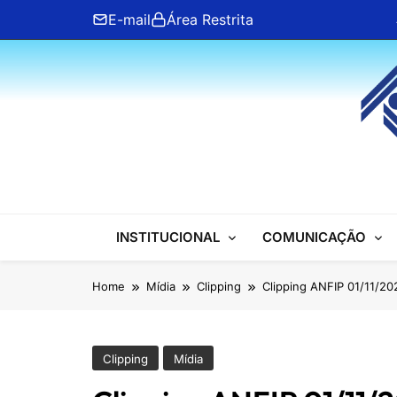
Skip
E-mail
Área Restrita
to
content
ANFIP Nacional
INSTITUCIONAL
COMUNICAÇÃO
Home
Mídia
Clipping
Clipping ANFIP 01/11/20
Clipping
Mídia