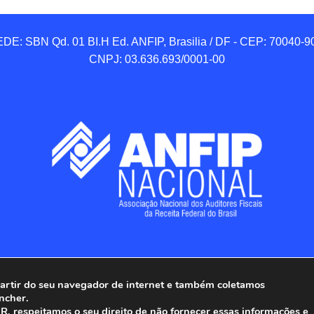
DE: SBN Qd. 01 BI.H Ed. ANFIP, Brasilia / DF - CEP: 70040-90
CNPJ: 03.636.693/0001-00
 partir do seu navegador de internet e também coletamos
ncher.
Associação Nacional dos Auditores Fiscais da Receita Federal do
, respeitamos o seu direito de não fornecer essas informações e