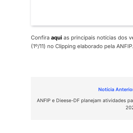
Confira
aqui
as principais notícias dos 
(1º/11) no Clipping elaborado pela ANFIP
Navegação
de
ANFIP e Dieese-DF planejam atividades pa
20
Post