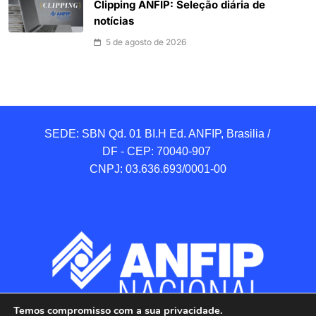
Clipping ANFIP: Seleção diária de
notícias
5 de agosto de 2026
SEDE: SBN Qd. 01 BI.H Ed. ANFIP, Brasilia / 
DF - CEP: 70040-907 

CNPJ: 03.636.693/0001-00
Temos compromisso com a sua privacidade.