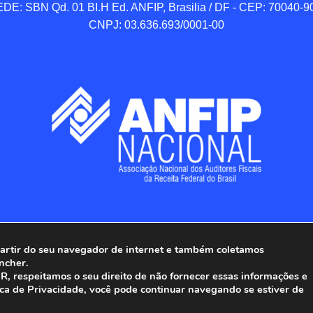
DE: SBN Qd. 01 BI.H Ed. ANFIP, Brasilia / DF - CEP: 70040-90
CNPJ: 03.636.693/0001-00
 partir do seu navegador de internet e também coletamos
ncher.
Associação Nacional dos Auditores Fiscais da Receita Federal do
, respeitamos o seu direito de não fornecer essas informações e
ica de Privacidade, você pode continuar navegando se estiver de
Todos os Direitos Reservados.
