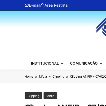
Skip
E-mail
Área Restrita
to
content
ANFIP Nacional
INSTITUCIONAL
COMUNICAÇÃO
Home
Mídia
Clipping
Clipping ANFIP – 07/02
Clipping
Mídia