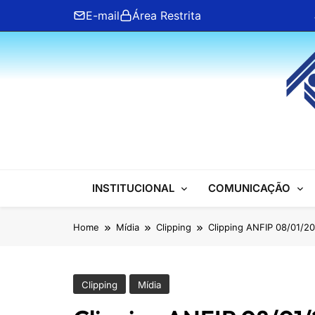
Skip
E-mail
Área Restrita
to
content
ANFIP Nacional
INSTITUCIONAL
COMUNICAÇÃO
Home
Mídia
Clipping
Clipping ANFIP 08/01/2
Clipping
Mídia