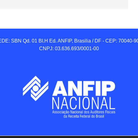
DE: SBN Qd. 01 BI.H Ed. ANFIP, Brasilia / DF - CEP: 70040-90
CNPJ: 03.636.693/0001-00