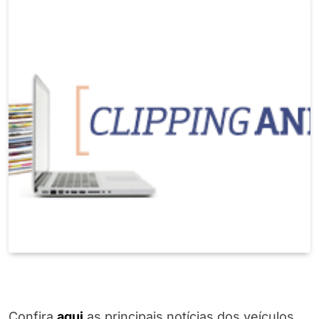
Confira
a
q
ui
as principais notícias dos veículos