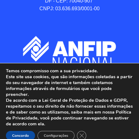
DF - CEP: 70040-907 

CNPJ: 03.636.693/0001-00
Temos compromisso com a sua privacidade.
Este site usa cookies, que são informações coletadas a partir
do seu navegador de internet e também coletamos
informações através de formulários que você pode
preencher.
De acordo com a Lei Geral de Proteção de Dados e GDPR,
respeitamos o seu direito de não fornecer essas informações
e de saber como as utilizamos, saiba mais em nossa Política
de Privacidade, você pode continuar navegando se estiver
ANFIP - Associação Nacional dos Auditores 
de acordo com ela.
Fiscais da Receita Federal do Brasil.

Close GDPR Cookie Banner
Todos os Direitos Reservados.

Concordo
Configurações