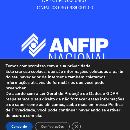
DF - CEP: 70040-907 

CNPJ: 03.636.693/0001-00
Temos compromisso com a sua privacidade.
Este site usa cookies, que são informações coletadas a partir
do seu navegador de internet e também coletamos
informações através de formulários que você pode
preencher.
De acordo com a Lei Geral de Proteção de Dados e GDPR,
respeitamos o seu direito de não fornecer essas informações
e de saber como as utilizamos, saiba mais em nossa Política
de Privacidade, você pode continuar navegando se estiver
ANFIP - Associação Nacional dos Auditores 
de acordo com ela.
Fiscais da Receita Federal do Brasil.

Close GDPR Cookie Banner
Todos os Direitos Reservados.

Concordo
Configurações