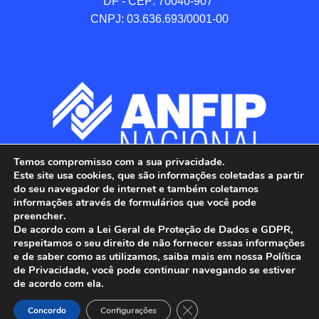
DF - CEP: 70040-907 

CNPJ: 03.636.693/0001-00
Temos compromisso com a sua privacidade.
Este site usa cookies, que são informações coletadas a partir
do seu navegador de internet e também coletamos
informações através de formulários que você pode
preencher.
De acordo com a Lei Geral de Proteção de Dados e GDPR,
respeitamos o seu direito de não fornecer essas informações
e de saber como as utilizamos, saiba mais em nossa Política
de Privacidade, você pode continuar navegando se estiver
ANFIP - Associação Nacional dos Auditores 
de acordo com ela.
Fiscais da Receita Federal do Brasil.

Close GDPR Cookie Banner
Todos os Direitos Reservados.

Concordo
Configurações