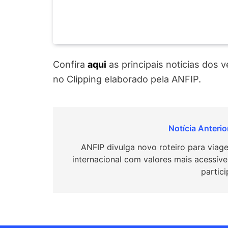
Confira
a
q
ui
as principais notícias dos 
no Clipping elaborado pela ANFIP.
Navegação
de
ANFIP divulga novo roteiro para viag
internacional com valores mais acessívei
Post
partici