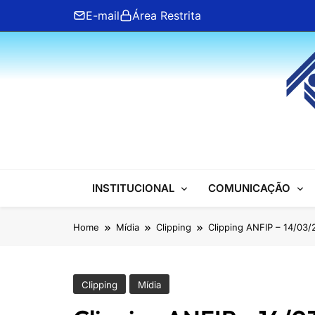
Skip
E-mail
Área Restrita
to
content
ANFIP Nacional
INSTITUCIONAL
COMUNICAÇÃO
Home
Mídia
Clipping
Clipping ANFIP – 14/03
Clipping
Mídia