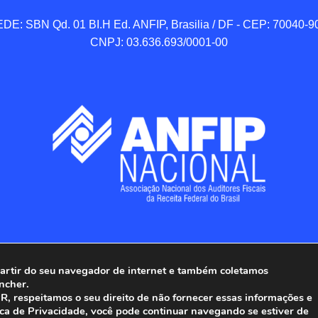
DE: SBN Qd. 01 BI.H Ed. ANFIP, Brasilia / DF - CEP: 70040-90
CNPJ: 03.636.693/0001-00
 partir do seu navegador de internet e também coletamos
ncher.
Associação Nacional dos Auditores Fiscais da Receita Federal do
, respeitamos o seu direito de não fornecer essas informações e
ica de Privacidade, você pode continuar navegando se estiver de
Todos os Direitos Reservados.
