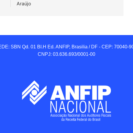
Araújo
DE: SBN Qd. 01 BI.H Ed. ANFIP, Brasilia / DF - CEP: 70040-90
CNPJ: 03.636.693/0001-00