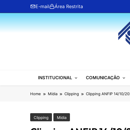
Skip
E-mail
Área Restrita
to
content
ANFIP Nacional
INSTITUCIONAL
COMUNICAÇÃO
Home
Mídia
Clipping
Clipping ANFIP 14/10/2
Clipping
Mídia