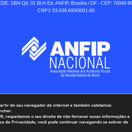
DE: SBN Qd. 01 BI.H Ed. ANFIP, Brasilia / DF - CEP: 70040-90
CNPJ: 03.636.693/0001-00
 partir do seu navegador de internet e também coletamos
ncher.
Associação Nacional dos Auditores Fiscais da Receita Federal do
, respeitamos o seu direito de não fornecer essas informações e
ica de Privacidade, você pode continuar navegando se estiver de
Todos os Direitos Reservados.
