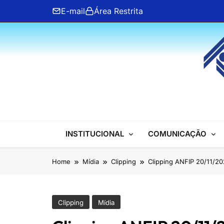
Skip
E-mail
Área Restrita
to
content
ANFIP Nacional
INSTITUCIONAL
COMUNICAÇÃO
Home
Mídia
Clipping
Clipping ANFIP 20/11/2
Clipping
Mídia