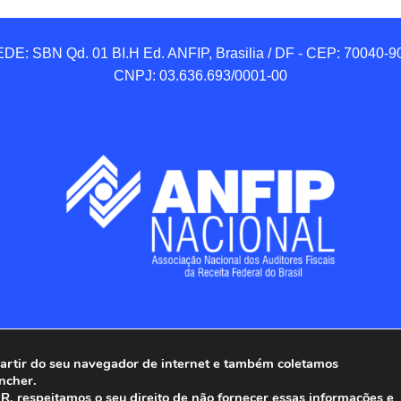
DE: SBN Qd. 01 BI.H Ed. ANFIP, Brasilia / DF - CEP: 70040-90
CNPJ: 03.636.693/0001-00
 partir do seu navegador de internet e também coletamos
ncher.
Associação Nacional dos Auditores Fiscais da Receita Federal do
, respeitamos o seu direito de não fornecer essas informações e