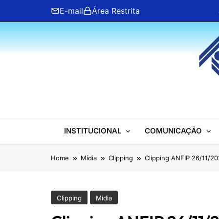
Skip
E-mail
Área Restrita
to
content
ANFIP Nacional
INSTITUCIONAL
COMUNICAÇÃO
Home
Mídia
Clipping
Clipping ANFIP 26/11/2
Clipping
Mídia