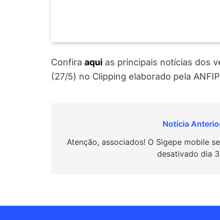
Confira
a
q
ui
as principais notícias dos 
(27/5) no Clipping elaborado pela ANFIP
Navegação
de
Atenção, associados! O Sigepe mobile se
desativado dia 3
Post