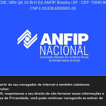
DE: SBN Qd. 01 BI.H Ed. ANFIP, Brasilia / DF - CEP: 70040-90
CNPJ: 03.636.693/0001-00
 partir do seu navegador de internet e também coletamos
ncher.
Associação Nacional dos Auditores Fiscais da Receita Federal do
, respeitamos o seu direito de não fornecer essas informações e
ica de Privacidade, você pode continuar navegando se estiver de
Todos os Direitos Reservados.
