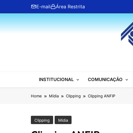
Skip
E-mail
Área Restrita
to
content
ANFIP Nacional
INSTITUCIONAL
COMUNICAÇÃO
Home
Mídia
Clipping
Clipping ANFIP
Clipping
Mídia