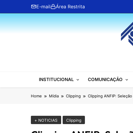
Skip
E-mail
Área Restrita
to
content
ANFIP Nacional
INSTITUCIONAL
COMUNICAÇÃO
Home
Mídia
Clipping
Clipping ANFIP: Seleção 
+ NOTICIAS
Clipping