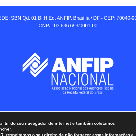
DE: SBN Qd. 01 BI.H Ed. ANFIP, Brasilia / DF - CEP: 70040-90
CNPJ: 03.636.693/0001-00
 partir do seu navegador de internet e também coletamos
ncher.
Associação Nacional dos Auditores Fiscais da Receita Federal do
, respeitamos o seu direito de não fornecer essas informações e