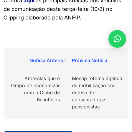
Confira
aqui
as principais notícias dos veículos
de comunicação desta terça-feira (10/2) no
Clipping elaborado pela ANFIP.
Navegação
de
Abre-alas que é
Mosap retoma agenda
Post
tempo de economizar
de mobilização em
com o Clube de
defesa de
Benefícios
aposentados e
pensionistas