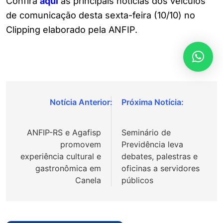
Confira
aqui
as principais notícias dos veículos
de comunicação desta sexta-feira (10/10) no
Clipping elaborado pela ANFIP.
Navegação
de
ANFIP-RS e Agafisp
Seminário de
Post
promovem
Previdência leva
experiência cultural e
debates, palestras e
gastronômica em
oficinas a servidores
Canela
públicos