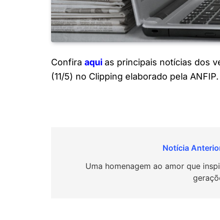
Confira
a
q
ui
as principais notícias dos
(11/5) no Clipping elaborado pela ANFIP.
Navegação
de
Uma homenagem ao amor que inspi
geraçõ
Post