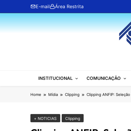
Skip
E-mail
Área Restrita
to
content
ANFIP Nacional
INSTITUCIONAL
COMUNICAÇÃO
Home
Mídia
Clipping
Clipping ANFIP: Seleção 
+ NOTICIAS
Clipping