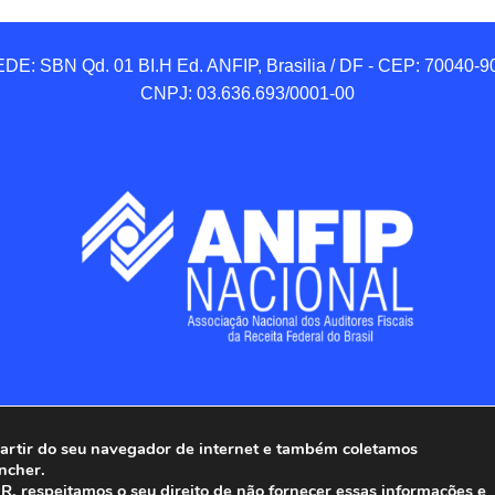
DE: SBN Qd. 01 BI.H Ed. ANFIP, Brasilia / DF - CEP: 70040-90
CNPJ: 03.636.693/0001-00
 partir do seu navegador de internet e também coletamos
ncher.
Associação Nacional dos Auditores Fiscais da Receita Federal do
, respeitamos o seu direito de não fornecer essas informações e