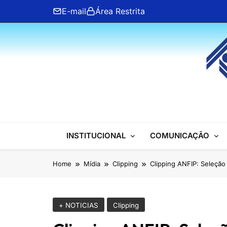
Skip
E-mail
Área Restrita
to
content
ANFIP Nacional
INSTITUCIONAL
COMUNICAÇÃO
Home
Mídia
Clipping
Clipping ANFIP: Seleção 
+ NOTICIAS
Clipping