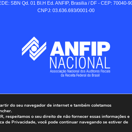
DE: SBN Qd. 01 BI.H Ed. ANFIP, Brasilia / DF - CEP: 70040-90
CNPJ: 03.636.693/0001-00
 partir do seu navegador de internet e também coletamos
ncher.
Associação Nacional dos Auditores Fiscais da Receita Federal do
, respeitamos o seu direito de não fornecer essas informações e
ica de Privacidade, você pode continuar navegando se estiver de
Todos os Direitos Reservados.
