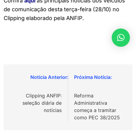
Confira
a
q
ui
as principais notícias dos veículos
de comunicação desta terça-feira (28/10) no
Clipping elaborado pela ANFIP.
Navegação
de
Clipping ANFIP:
Reforma
Post
seleção diária de
Administrativa
notícias
começa a tramitar
como PEC 38/2025