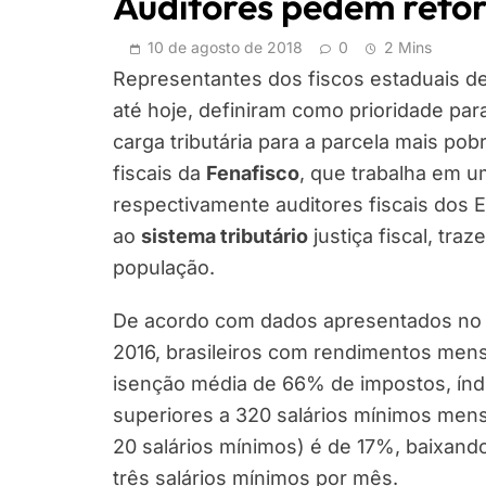
Auditores pedem refor
10 de agosto de 2018
0
2 Mins
Representantes dos fiscos estaduais d
até hoje, definiram como prioridade par
carga tributária para a parcela mais po
fiscais da
Fenafisco
, que trabalha em 
respectivamente auditores fiscais dos E
ao
sistema tributário
justiça fiscal, tr
população.
De acordo com dados apresentados no
2016, brasileiros com rendimentos mens
isenção média de 66% de impostos, índ
superiores a 320 salários mínimos mensa
20 salários mínimos) é de 17%, baixan
três salários mínimos por mês.