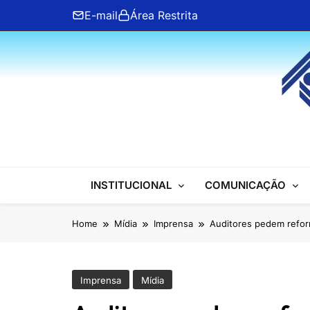
Skip
E-mail
Área Restrita
to
content
ANFIP Nacional
INSTITUCIONAL
COMUNICAÇÃO
Home
Mídia
Imprensa
Auditores pedem reform
Imprensa
Mídia