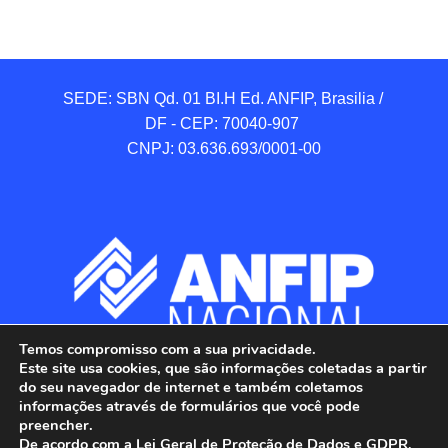
SEDE: SBN Qd. 01 BI.H Ed. ANFIP, Brasilia / 
DF - CEP: 70040-907 

CNPJ: 03.636.693/0001-00
Temos compromisso com a sua privacidade.
Este site usa cookies, que são informações coletadas a partir
do seu navegador de internet e também coletamos
informações através de formulários que você pode
preencher.
De acordo com a Lei Geral de Proteção de Dados e GDPR,