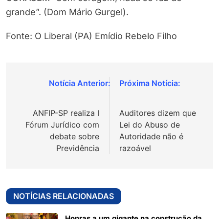
grande”. (Dom Mário Gurgel).
Fonte: O Liberal (PA) Emídio Rebelo Filho
Navegação
de
ANFIP-SP realiza I
Auditores dizem que
Post
Fórum Jurídico com
Lei do Abuso de
debate sobre
Autoridade não é
Previdência
razoável
NOTÍCIAS RELACIONADAS
Honras a um gigante na construção da