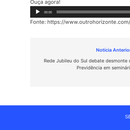
Ouça agora!
Tocador
00:00
de
Fonte: https://www.outrohorizonte.com
áudio
Navegação
de
Rede Jubileu do Sul debate desmonte 
Previdência em seminár
Post
SE