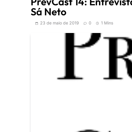
PrevCast 14: Entrevist
Sá Neto
23 de maio de 2019
0
1 Mins