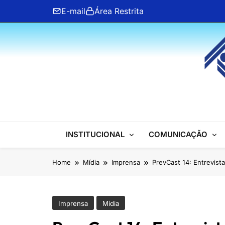
Skip
E-mail
Área Restrita
to
content
ANFIP Nacional
INSTITUCIONAL
COMUNICAÇÃO
Home
Mídia
Imprensa
PrevCast 14: Entrevist
Imprensa
Mídia