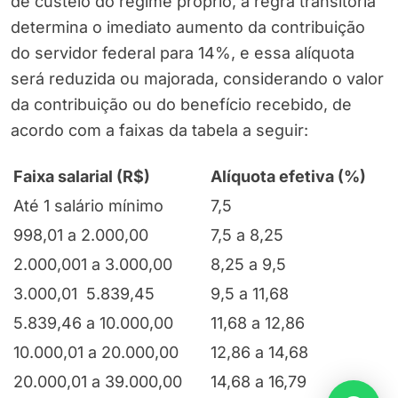
de custeio do regime próprio, a regra transitória
determina o imediato aumento da contribuição
do servidor federal para 14%, e essa alíquota
será reduzida ou majorada, considerando o valor
da contribuição ou do benefício recebido, de
acordo com a faixas da tabela a seguir:
Faixa salarial (R$)
Alíquota efetiva (%)
Até 1 salário mínimo
7,5
998,01 a 2.000,00
7,5 a 8,25
2.000,001 a 3.000,00
8,25 a 9,5
3.000,01 5.839,45
9,5 a 11,68
5.839,46 a 10.000,00
11,68 a 12,86
10.000,01 a 20.000,00
12,86 a 14,68
20.000,01 a 39.000,00
14,68 a 16,79