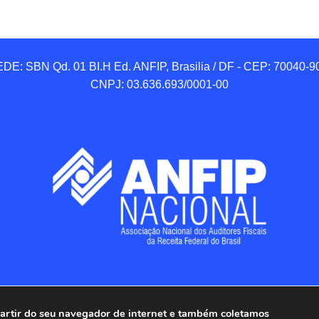
DE: SBN Qd. 01 BI.H Ed. ANFIP, Brasilia / DF - CEP: 70040-90
CNPJ: 03.636.693/0001-00
 partir do seu navegador de internet e também coletamos