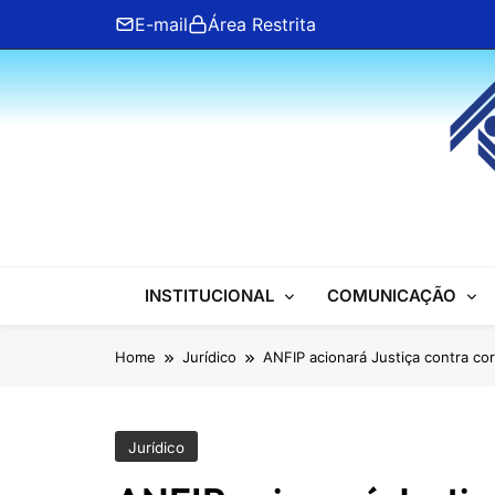
Skip
E-mail
Área Restrita
to
content
ANFIP Nacional
INSTITUCIONAL
COMUNICAÇÃO
Home
Jurídico
ANFIP acionará Justiça contra co
Jurídico