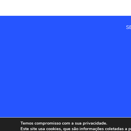
SE
Temos compromisso com a sua privacidade.
Este site usa cookies, que são informações coletadas a