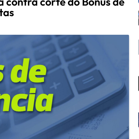
a contra corte do Bônus de
stas