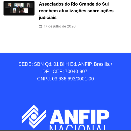
Associados do Rio Grande do Sul
recebem atualizações sobre ações
judiciais
17 de julho de 2026
SEDE: SBN Qd. 01 BI.H Ed. ANFIP, Brasilia / 
DF - CEP: 70040-907 

CNPJ: 03.636.693/0001-00