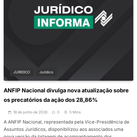
JURIDICO
Jurídico
ANFIP Nacional divulga nova atualização sobre
os precatórios da ação dos 28,86%
18 de junho de 2026
0
5 Mins
A ANFIP Nacional, representada pela Vice-Presidência de
Assuntos Jurídicos, disponibilizou aos associados uma
nova versão da listagem de acompanhamento dos