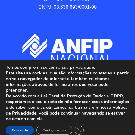
CNPJ: 03.636.693/0001-00
Temos compromisso com a sua privacidade.
Este site usa cookies, que são informações coletadas a partir
do seu navegador de internet e também coletamos
informações através de formulários que você pode
preencher.
De acordo com a Lei Geral de Proteção de Dados e GDPR,
respeitamos o seu direito de não fornecer essas informações
e de saber como as utilizamos, saiba mais em nossa Política
de Privacidade, você pode continuar navegando se estiver
ANFIP - Associação Nacional dos Auditores 
de acordo com ela.
Fiscais da Receita Federal do Brasil.

Close GDPR Cookie Banner
Todos os Direitos Reservados.

Concordo
Configurações