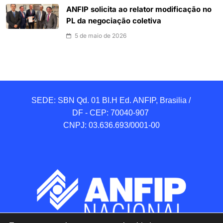
ANFIP solicita ao relator modificação no
PL da negociação coletiva
5 de maio de 2026
SEDE: SBN Qd. 01 BI.H Ed. ANFIP, Brasilia / 
DF - CEP: 70040-907 

CNPJ: 03.636.693/0001-00