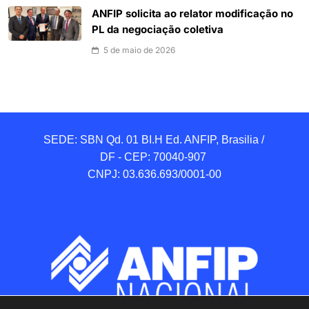
ANFIP solicita ao relator modificação no
PL da negociação coletiva
5 de maio de 2026
SEDE: SBN Qd. 01 BI.H Ed. ANFIP, Brasilia / 
DF - CEP: 70040-907 

CNPJ: 03.636.693/0001-00